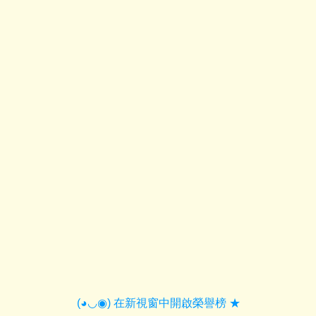
電子相簿
114學年課表查詢
育德校歌
場地(教室)預約
育德FB社團
線上報修
午餐專區
育德校訂課程專區
交通資訊
教師公開授課專區
冷氣專區
健康促進專區
育德防疫專區
育德永續校園環境網
育德品德教育影片
(◕◡◉) 在新視窗中開啟榮譽榜 ★
育德家庭教育成果網