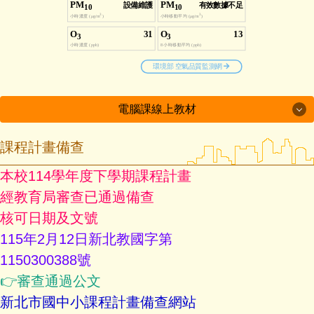
電腦課線上教材
電腦課線上教材
課程計畫備查
本校114學年度下學期課程計畫
6下 威力導演
經教育局審查已通過備查
5下 Sratch
核可日期及文號
115年2月12日新北教國字第
4下 PowerPoint
1150300388號
3下 網路AI好幫手
👉
審查通過公文
新北市國中小課程計畫備查網站
打字練習網