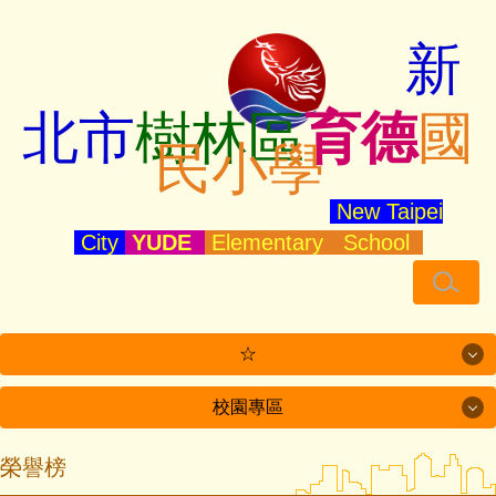
跳
到
新
主
要
北
市
樹林
區
育德
國
內
民
小學
容
區
New Taipei
City
YUDE
Elementary School
☆
校園專區
☆
校園專區
榮譽榜
YudeTube 育德頻道