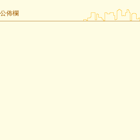
育德防災專區
公佈欄
育德閱讀.寫作.小論文
育德英語日
育德母語日
數位學習
校外人士協助教學
場地開放使用
行動載具管理要點
課程教學成果彙編